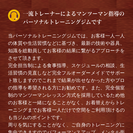
一流トレーナーによるマンツーマン指導の
パーソナルトレーニングジムです
当パーソナルトレーニングジムでは、お客様一人一人
の体質や生活習慣などに基づき、最新の技術や器具、
知識を総動員してお客様の結果に繋がるアプローチを
させて頂きます。
完全担当制による食事指導、スケジュールの相談、生
活習慣の見直しなど完全フルオーダーメイドでサポー
ト致しますのでこれまで結果が出せなかった方やプロ
の指導を希望される方にお勧めです。また、完全個室
制のマンツーマンレッスン方式を採用しているため他
のお客様と一緒になることがなく、お着替えからトレ
ーニングまでお客様一人だけで空間をご利用頂けるの
も当ジムのポイントです。
周りを気にすることがなく、ご自身のトレーニングに
集中できますのでパフォーマンスアップ、メンタル面