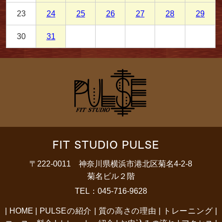
23
24
25
26
27
28
29
30
31
FIT STUDIO PULSE
〒222-0011 神奈川県横浜市港北区菊名4-2-8
菊名ビル２階
TEL：045-716-9628
|
HOME
|
PULSEの紹介
|
質の高さの理由
|
トレーニング
|